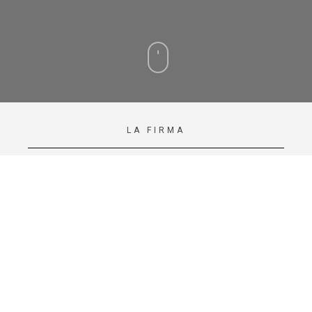
LA FIRMA
Cecilio Valverde & Asociados
es
un despacho que presta la
totalidad de sus servicios
jurídicos y técnicos en el ámbito
del Derecho Administrativo y
sus implicaciones en las áreas